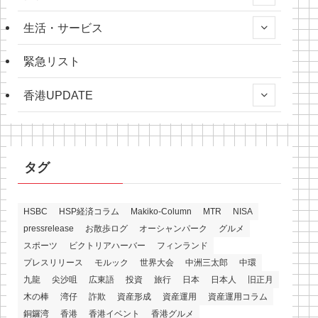
生活・サービス
緊急リスト
香港UPDATE
タグ
HSBC
HSP経済コラム
Makiko-Column
MTR
NISA
pressrelease
お散歩ログ
オーシャンパーク
グルメ
スポーツ
ビクトリアハーバー
フィンランド
プレスリリース
モルック
世界大会
中洲三太郎
中環
九龍
尖沙咀
広東語
投資
旅行
日本
日本人
旧正月
木の棒
湾仔
詐欺
資産形成
資産運用
資産運用コラム
銅鑼湾
香港
香港イベント
香港グルメ