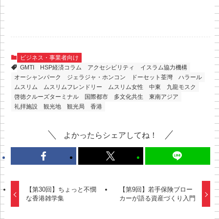
ビジネス・事業者向け
GMTI
HSP経済コラム
アクセシビリティ
イスラム協力機構
オーシャンパーク
ジェラジャ・ホンコン
ドーセット荃灣
ハラール
ムスリム
ムスリムフレンドリー
ムスリム女性
中東
九龍モスク
啓徳クルーズターミナル
国際都市
多文化共生
東南アジア
礼拝施設
観光地
観光局
香港
よかったらシェアしてね！
【第30回】ちょっと不憫
【第9回】若手保険ブロー
な香港雑学集
カーが語る資産づくり入門