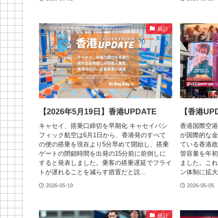
統計
【2026年5月19日】香港UPDATE
【香港UPD
キャセイ、搭乗口締切を早期化 キャセイパシ
香港国際空港
フィック航空は6月1日から、香港発のすべて
が国際的な金
の便の搭乗を現在より5分早めて開始し、搭乗
ている香港政
ゲートの閉鎖時間を出発の15分前に前倒しに
管容量を年初
すると発表しました。乗客の搭乗遅延でフライ
ました。これ
トが遅れることを減らす措置だと説...
ン体制に拡大
2026-05-19
2026-05-05
統計