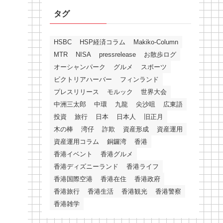
タグ
HSBC
HSP経済コラム
Makiko-Column
MTR
NISA
pressrelease
お散歩ログ
オーシャンパーク
グルメ
スポーツ
ビクトリアハーバー
フィンランド
プレスリリース
モルック
世界大会
中洲三太郎
中環
九龍
尖沙咀
広東語
投資
旅行
日本
日本人
旧正月
木の棒
湾仔
詐欺
資産形成
資産運用
資産運用コラム
銅鑼湾
香港
香港イベント
香港グルメ
香港ディズニーランド
香港ライフ
香港国際空港
香港在住
香港政府
香港旅行
香港生活
香港観光
香港警察
香港雑学