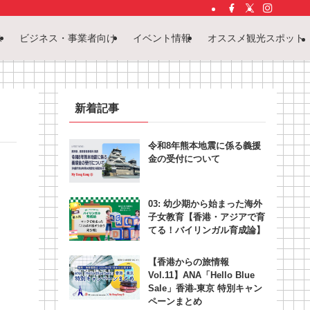
ス
ビジネス・事業者向け
イベント情報
オススメ観光スポット
新着記事
令和8年熊本地震に係る義援
金の受付について
03: 幼少期から始まった海外
子女教育【香港・アジアで育
てる！バイリンガル育成論】
【香港からの旅情報
Vol.11】ANA「Hello Blue
Sale」香港‐東京 特別キャン
ペーンまとめ