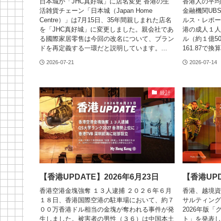
日本城が「JHC真好城」に店名変更 香港の生
香港人の平均
活雑貨チェーン「日本城（Japan Home
金融機関UB
Centre）」は7月15日、35年間親しまれた店名
ルス・レポート
を「JHC真好城」に変更しました。親会社であ
港の成人１人
る國際家居零售は今回の改名について、ブラン
ル（約１億5
ドを再定義する一環だと説明しています。...
161.87で
2026-07-21
2026-07-14
統計
【香港UPDATE】2026年6月23日
【香港UPD
香港空港金塊強奪 １３人逮捕 ２０２６年６月
香港、越境資
１８日、香港国際空港の駐車場において、約７
サルティング
００万香港ドル相当の金塊が奪われる事件が発
2026年版
生しました。被害者の男性（３６）は中国本土
ト」を発表し