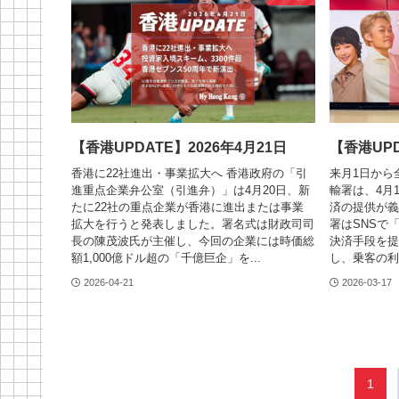
【香港UPDATE】2026年4月21日
【香港UPD
香港に22社進出・事業拡大へ 香港政府の「引
来月1日から
進重点企業弁公室（引進弁）」は4月20日、新
輸署は、4月
たに22社の重点企業が香港に進出または事業
済の提供が義
拡大を行うと発表しました。署名式は財政司司
署はSNSで
長の陳茂波氏が主催し、今回の企業には時価総
決済手段を提
額1,000億ドル超の「千億巨企」を...
し、乗客の利
2026-04-21
2026-03-17
1