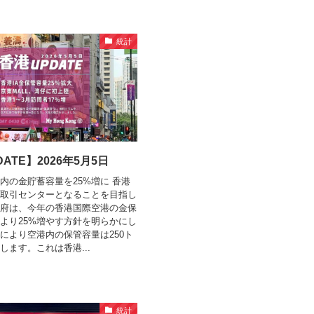
統計
ATE】2026年5月5日
内の金貯蓄容量を25%増に 香港
取引センターとなることを目指し
府は、今年の香港国際空港の金保
より25%増やす方針を明らかにし
により空港内の保管容量は250ト
します。これは香港...
統計