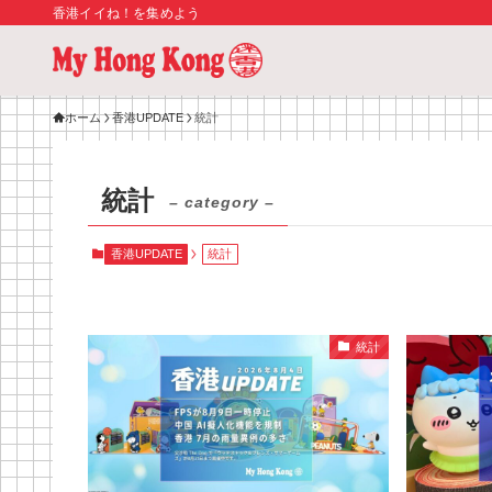
香港イイね！を集めよう
ホーム
香港UPDATE
統計
統計
– category –
香港UPDATE
統計
統計