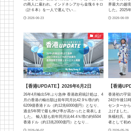
の商人に雇われ、インドネシアから金塊６キロ
界最大の越境
（計６本）を一人で運んでい...
した。2025
2026-06-23
2026-06-09
統計
【香港UPDATE】2026年6月2日
【香港UPD
26年4月輸出5年ぶり急伸 香港政府統計処は、4
香港初の宇宙
月の香港の輸出額は前年同月比42.9％増の約
24日午後1
6209億香港ドル（約12兆6000億円）となり、
センターから
過去5年間で最も伸び率が高かったと発表しま
上げました。
した。 輸入額も前年同月比44.4％増の約6504
朱楊柱氏、操
香港ドル（約13兆2000億円）となり...
者として初め
2026-06-02
2026-05-26