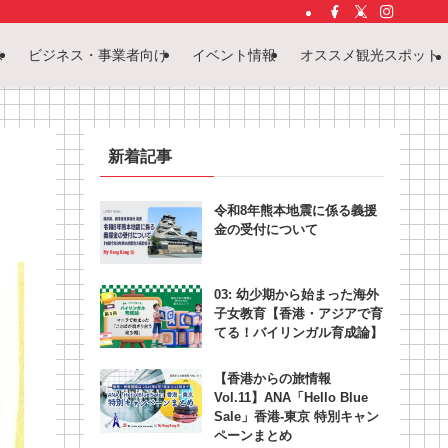
ス
ビジネス・事業者向け
イベント情報
オススメ観光スポット
新着記事
令和8年熊本地震に係る義援
金の受付について
03: 幼少期から始まった海外
子女教育【香港・アジアで育
てる！バイリンガル育成論】
【香港からの旅情報
Vol.11】ANA「Hello Blue
Sale」香港‐東京 特別キャン
ペーンまとめ