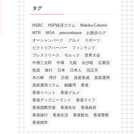
タグ
HSBC
HSP経済コラム
Makiko-Column
MTR
NISA
pressrelease
お散歩ログ
オーシャンパーク
グルメ
スポーツ
ビクトリアハーバー
フィンランド
プレスリリース
モルック
世界大会
中洲三太郎
中環
九龍
尖沙咀
広東語
投資
旅行
日本
日本人
旧正月
木の棒
湾仔
詐欺
資産形成
資産運用
資産運用コラム
銅鑼湾
香港
香港イベント
香港グルメ
香港ディズニーランド
香港ライフ
香港国際空港
香港在住
香港政府
香港旅行
香港生活
香港観光
香港警察
香港雑学