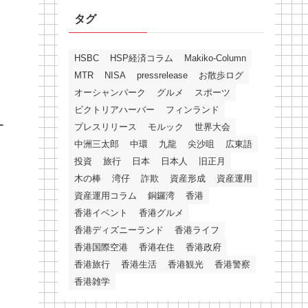
タグ
HSBC
HSP経済コラム
Makiko-Column
MTR
NISA
pressrelease
お散歩ログ
オーシャンパーク
グルメ
スポーツ
ビクトリアハーバー
フィンランド
ー
プレスリリース
モルック
世界大会
中洲三太郎
中環
九龍
尖沙咀
広東語
投資
旅行
日本
日本人
旧正月
木の棒
湾仔
詐欺
資産形成
資産運用
資産運用コラム
銅鑼湾
香港
香港イベント
香港グルメ
香港ディズニーランド
香港ライフ
香港国際空港
香港在住
香港政府
香港旅行
香港生活
香港観光
香港警察
香港雑学