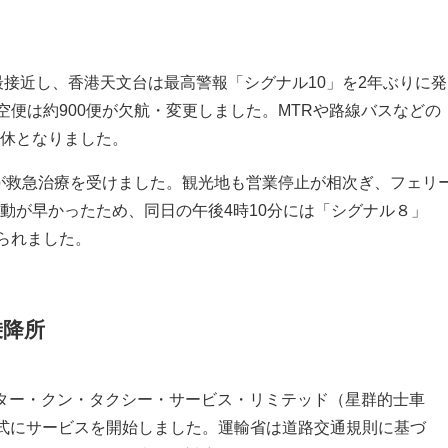
最接近し、香港天文台は最高警報「シグナル10」を2年ぶりに発
空便は約900便が欠航・変更しました。MTRや路線バスなどの
休となりました。
人が救急治療を受けました。観光地も営業停止が相次ぎ、フェリ
動が早かったため、同日の午後4時10分には「シグナル８」
られました。
乗降所
ター・クン・タクシー・サービス・リミテッド（星群的士車
正式にサービスを開始しました。運輸省は道路交通規則に基づ