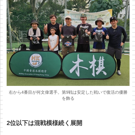
右から4番目が何文偉選手。第9戦は安定した戦いで復活の優勝
を飾る
2位以下は混戦模様続く展開