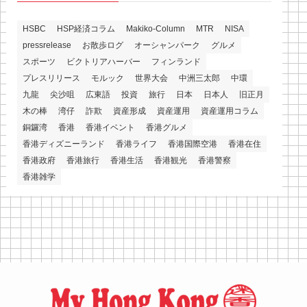
HSBC
HSP経済コラム
Makiko-Column
MTR
NISA
pressrelease
お散歩ログ
オーシャンパーク
グルメ
スポーツ
ビクトリアハーバー
フィンランド
プレスリリース
モルック
世界大会
中洲三太郎
中環
九龍
尖沙咀
広東語
投資
旅行
日本
日本人
旧正月
木の棒
湾仔
詐欺
資産形成
資産運用
資産運用コラム
銅鑼湾
香港
香港イベント
香港グルメ
香港ディズニーランド
香港ライフ
香港国際空港
香港在住
香港政府
香港旅行
香港生活
香港観光
香港警察
香港雑学