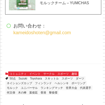
モルックチーム – YUMCHAS
お問い合わせ：
kameidoshoten@gmail.com
コミュニティ
イベント
サークル
スポーツ
趣味
50点
Suzuki
Toyohara
スキットル
スポーツ
ダーツ
ネイションズカップ
フィンランド
ヘルシンキ
ボーリング
モルック
ユニバーサル
ランキングマッチ
世界大会
代表選手
何文偉
木の棒
葉俊廷
香港
黎俊傑