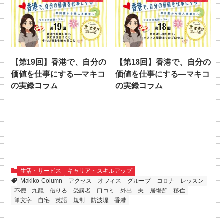
【第19回】香港で、自分の
【第18回】香港で、自分の
価値を仕事にする—マキコ
価値を仕事にする—マキコ
の実録コラム
の実録コラム
生活・サービス
キャリア・スキルアップ
Makiko-Column
アクセス
オフィス
グループ
コロナ
レッスン
不便
九龍
借りる
受講者
口コミ
外出
夫
居場所
移住
筆文字
自宅
英語
規制
防波堤
香港