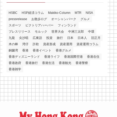
HSBC
HSP経済コラム
Makiko-Column
MTR
NISA
pressrelease
お散歩ログ
オーシャンパーク
グルメ
スポーツ
ビクトリアハーバー
フィンランド
プレスリリース
モルック
世界大会
中洲三太郎
中環
九龍
尖沙咀
広東語
投資
旅行
日本
日本人
旧正月
木の棒
湾仔
詐欺
資産形成
資産運用
資産運用コラム
銅鑼湾
香港
香港イベント
香港グルメ
香港ディズニーランド
香港ライフ
香港国際空港
香港在住
香港政府
香港旅行
香港生活
香港観光
香港警察
香港雑学