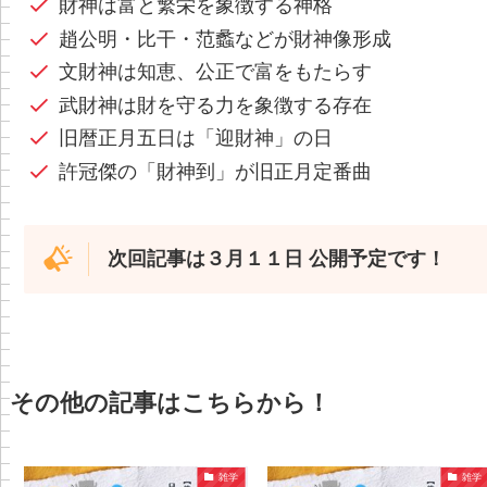
財神は富と繁栄を象徴する神格
趙公明・比干・范蠡などが財神像形成
文財神は知恵、公正で富をもたらす
武財神は財を守る力を象徴する存在
旧暦正月五日は「迎財神」の日
許冠傑の「財神到」が旧正月定番曲
次回記事は３月１１日 公開予定です！
その他の記事はこちらから！
雑学
雑学