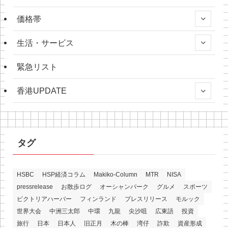
価格帯
生活・サービス
緊急リスト
香港UPDATE
タグ
HSBC
HSP経済コラム
Makiko-Column
MTR
NISA
pressrelease
お散歩ログ
オーシャンパーク
グルメ
スポーツ
ビクトリアハーバー
フィンランド
プレスリリース
モルック
世界大会
中洲三太郎
中環
九龍
尖沙咀
広東語
投資
旅行
日本
日本人
旧正月
木の棒
湾仔
詐欺
資産形成