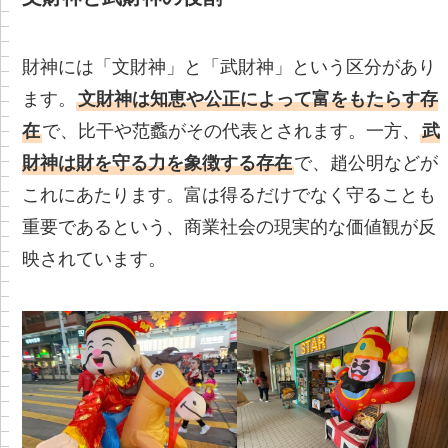
財神には「文財神」と「武財神」という区分があり
ます。
文財神は知恵や公正によって富をもたらす存
在
で、比干や范蠡がその代表とされます。一方、
武
財神は財を守る力を象徴する存在
で、趙公明などが
これにあたります。富は得るだけでなく守ることも
重要であるという、商業社会の現実的な価値観が反
映されています。