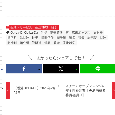
生活・サービス
生活TIPS
雑学
Ob-La-Di Ob-La-Da
利是
商売繁盛
富
広東ポップス
文財神
旧正月
武財神
比干
民間信仰
獅子舞
繁栄
范蠡
許冠傑
財神
財神到
趙公明
迎財神
道教
香港
香港雑学
よかったらシェアしてね！
スチームオーブンレンジの
【香港UPDATE】2026年2月
安全性を調査【香港消費者
24日
委員会調べ】