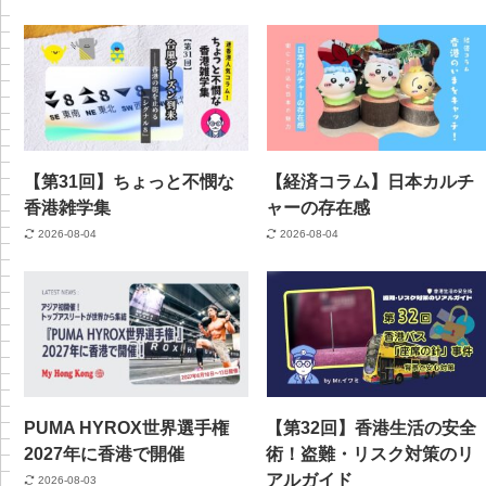
【第31回】ちょっと不憫な
【経済コラム】日本カルチ
香港雑学集
ャーの存在感
2026-08-04
2026-08-04
PUMA HYROX世界選手権
【第32回】香港生活の安全
2027年に香港で開催
術！盗難・リスク対策のリ
アルガイド
2026-08-03