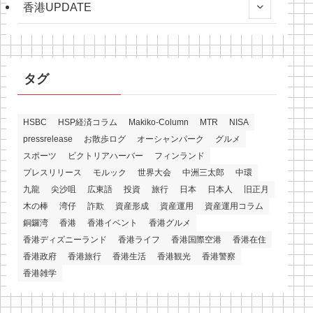
香港UPDATE
タグ
HSBC
HSP経済コラム
Makiko-Column
MTR
NISA
pressrelease
お散歩ログ
オーシャンパーク
グルメ
スポーツ
ビクトリアハーバー
フィンランド
プレスリリース
モルック
世界大会
中洲三太郎
中環
九龍
尖沙咀
広東語
投資
旅行
日本
日本人
旧正月
木の棒
湾仔
詐欺
資産形成
資産運用
資産運用コラム
銅鑼湾
香港
香港イベント
香港グルメ
香港ディズニーランド
香港ライフ
香港国際空港
香港在住
香港政府
香港旅行
香港生活
香港観光
香港警察
香港雑学