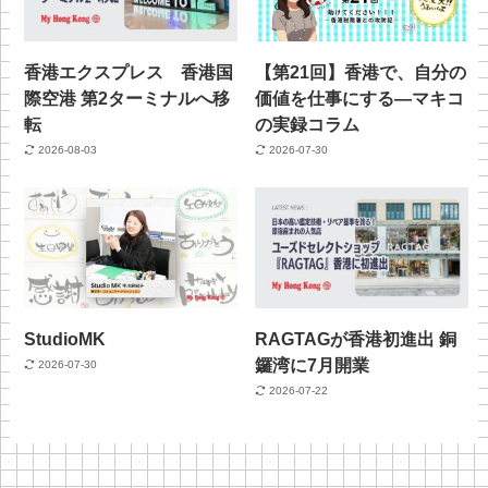
香港エクスプレス 香港国
【第21回】香港で、自分の
際空港 第2ターミナルへ移
価値を仕事にする—マキコ
転
の実録コラム
2026-08-03
2026-07-30
StudioMK
RAGTAGが香港初進出 銅
鑼湾に7月開業
2026-07-30
2026-07-22