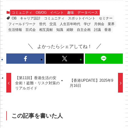
コミュニティ
OB/OG
イベント
趣味
データベース
OB
キャリア設計
コミュニティ
スポットイベント
セミナー
フィールドワーク
世代
交流
人生百年時代
学び
月例会
業界
生活情報
百式会
相互貢献
知識
経験
自主企画
討議
香港
よかったらシェアしてね！
【第11回】香港生活の安
【香港UPDATE】2025年9
全術！盗難・リスク対策の
月16日
リアルガイド
この記事を書いた人