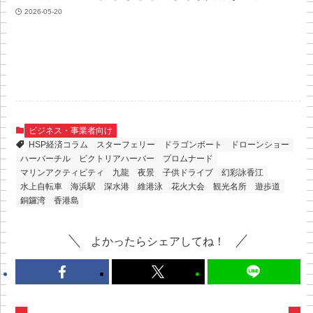
2026-05-20
ビジネス・事業者向け
HSP経済コラム
スターフェリー
ドラゴンボート
ドローンショー
ハーバーチル
ビクトリアハーバー
プロムナード
マリンアクティビティ
九龍
夜景
子供ドライブ
幻彩詠香江
水上自転車
海浜駅
深水港
維港泳
花火大会
観光名所
遊歩道
銅鑼湾
香港島
よかったらシェアしてね！