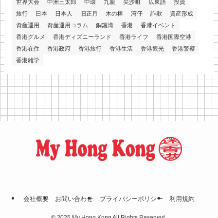
世界大会
中洲三太郎
中環
九龍
尖沙咀
広東語
投資
旅行
日本
日本人
旧正月
木の棒
湾仔
詐欺
資産形成
資産運用
資産運用コラム
銅鑼湾
香港
香港イベント
香港グルメ
香港ディズニーランド
香港ライフ
香港国際空港
香港在住
香港政府
香港旅行
香港生活
香港観光
香港警察
香港雑学
会社概要
お問い合わせ
プライバシーポリシー
利⽤規約
©
2025 My Hong Kong All Rights Reserved.