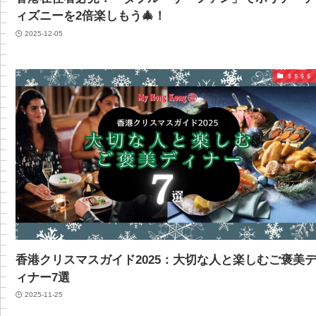
ィズニーを2倍楽しもう🎄！
2025-12-05
＄＄＄＄
香港クリスマスガイド2025：大切な人と楽しむご褒美
ィナー7選
2025-11-25