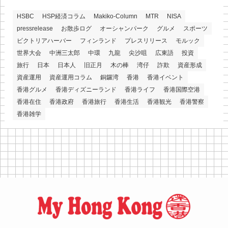
HSBC
HSP経済コラム
Makiko-Column
MTR
NISA
pressrelease
お散歩ログ
オーシャンパーク
グルメ
スポーツ
ビクトリアハーバー
フィンランド
プレスリリース
モルック
世界大会
中洲三太郎
中環
九龍
尖沙咀
広東語
投資
旅行
日本
日本人
旧正月
木の棒
湾仔
詐欺
資産形成
資産運用
資産運用コラム
銅鑼湾
香港
香港イベント
香港グルメ
香港ディズニーランド
香港ライフ
香港国際空港
香港在住
香港政府
香港旅行
香港生活
香港観光
香港警察
香港雑学