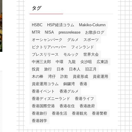
タグ
HSBC
HSP経済コラム
Makiko-Column
MTR
NISA
pressrelease
お散歩ログ
オーシャンパーク
グルメ
スポーツ
ビクトリアハーバー
フィンランド
プレスリリース
モルック
世界大会
中洲三太郎
中環
九龍
尖沙咀
広東語
投資
旅行
日本
日本人
旧正月
木の棒
湾仔
詐欺
資産形成
資産運用
資産運用コラム
銅鑼湾
香港
香港イベント
香港グルメ
香港ディズニーランド
香港ライフ
香港国際空港
香港在住
香港政府
香港旅行
香港生活
香港観光
香港警察
香港雑学