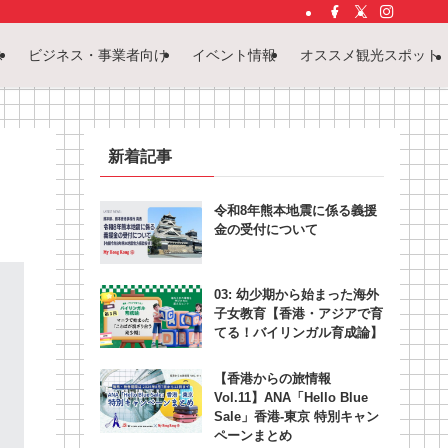
ス
ビジネス・事業者向け
イベント情報
オススメ観光スポット
新着記事
令和8年熊本地震に係る義援
金の受付について
03: 幼少期から始まった海外
子女教育【香港・アジアで育
てる！バイリンガル育成論】
【香港からの旅情報
Vol.11】ANA「Hello Blue
Sale」香港‐東京 特別キャン
ペーンまとめ