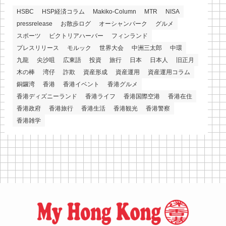
HSBC
HSP経済コラム
Makiko-Column
MTR
NISA
pressrelease
お散歩ログ
オーシャンパーク
グルメ
スポーツ
ビクトリアハーバー
フィンランド
プレスリリース
モルック
世界大会
中洲三太郎
中環
九龍
尖沙咀
広東語
投資
旅行
日本
日本人
旧正月
木の棒
湾仔
詐欺
資産形成
資産運用
資産運用コラム
銅鑼湾
香港
香港イベント
香港グルメ
香港ディズニーランド
香港ライフ
香港国際空港
香港在住
香港政府
香港旅行
香港生活
香港観光
香港警察
香港雑学