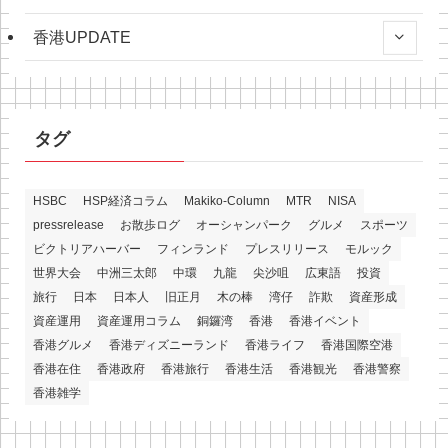
香港UPDATE
タグ
HSBC
HSP経済コラム
Makiko-Column
MTR
NISA
pressrelease
お散歩ログ
オーシャンパーク
グルメ
スポーツ
ビクトリアハーバー
フィンランド
プレスリリース
モルック
世界大会
中洲三太郎
中環
九龍
尖沙咀
広東語
投資
旅行
日本
日本人
旧正月
木の棒
湾仔
詐欺
資産形成
資産運用
資産運用コラム
銅鑼湾
香港
香港イベント
香港グルメ
香港ディズニーランド
香港ライフ
香港国際空港
香港在住
香港政府
香港旅行
香港生活
香港観光
香港警察
香港雑学