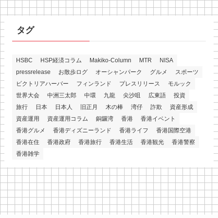
タグ
HSBC
HSP経済コラム
Makiko-Column
MTR
NISA
pressrelease
お散歩ログ
オーシャンパーク
グルメ
スポーツ
ビクトリアハーバー
フィンランド
プレスリリース
モルック
世界大会
中洲三太郎
中環
九龍
尖沙咀
広東語
投資
旅行
日本
日本人
旧正月
木の棒
湾仔
詐欺
資産形成
資産運用
資産運用コラム
銅鑼湾
香港
香港イベント
香港グルメ
香港ディズニーランド
香港ライフ
香港国際空港
香港在住
香港政府
香港旅行
香港生活
香港観光
香港警察
香港雑学