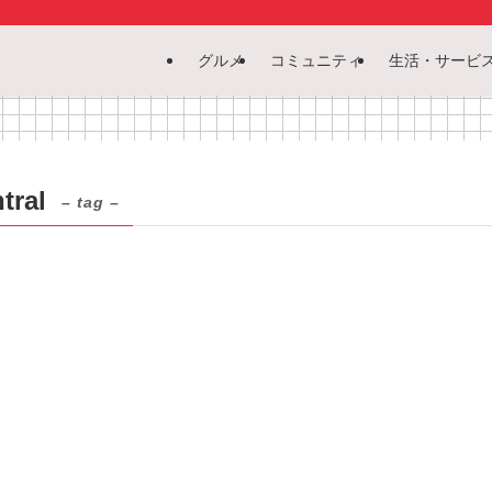
グルメ
コミュニティ
生活・サービ
tral
– tag –