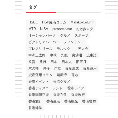
タグ
HSBC
HSP経済コラム
Makiko-Column
MTR
NISA
pressrelease
お散歩ログ
オーシャンパーク
グルメ
スポーツ
ビクトリアハーバー
フィンランド
プレスリリース
モルック
世界大会
中洲三太郎
中環
九龍
尖沙咀
広東語
投資
旅行
日本
日本人
旧正月
木の棒
湾仔
詐欺
資産形成
資産運用
資産運用コラム
銅鑼湾
香港
香港イベント
香港グルメ
香港ディズニーランド
香港ライフ
香港国際空港
香港在住
香港政府
香港旅行
香港生活
香港観光
香港警察
香港雑学