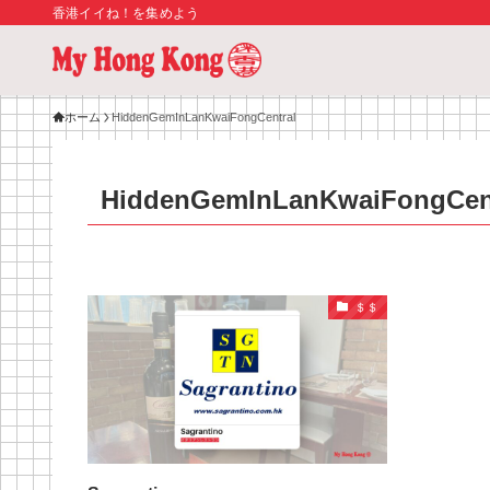
香港イイね！を集めよう
ホーム
HiddenGemInLanKwaiFongCentral
HiddenGemInLanKwaiFongCen
＄＄