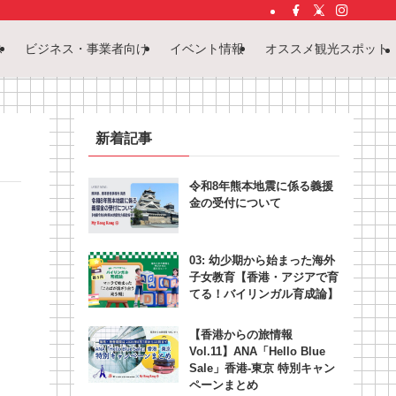
ス
ビジネス・事業者向け
イベント情報
オススメ観光スポット
新着記事
令和8年熊本地震に係る義援
金の受付について
03: 幼少期から始まった海外
子女教育【香港・アジアで育
てる！バイリンガル育成論】
【香港からの旅情報
Vol.11】ANA「Hello Blue
Sale」香港‐東京 特別キャン
ペーンまとめ