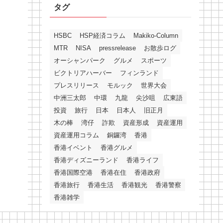
タグ
HSBC
HSP経済コラム
Makiko-Column
MTR
NISA
pressrelease
お散歩ログ
オーシャンパーク
グルメ
スポーツ
ビクトリアハーバー
フィンランド
プレスリリース
モルック
世界大会
中洲三太郎
中環
九龍
尖沙咀
広東語
投資
旅行
日本
日本人
旧正月
木の棒
湾仔
詐欺
資産形成
資産運用
資産運用コラム
銅鑼湾
香港
香港イベント
香港グルメ
香港ディズニーランド
香港ライフ
香港国際空港
香港在住
香港政府
香港旅行
香港生活
香港観光
香港警察
香港雑学