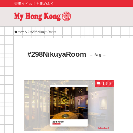
香港イイね！を集めよう
ホーム
#298NikuyaRoom
#298NikuyaRoom
– tag –
＄＄＄