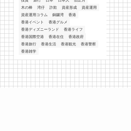
投資
旅行
日本
日本人
旧正月
木の棒
湾仔
詐欺
資産形成
資産運用
資産運用コラム
銅鑼湾
香港
香港イベント
香港グルメ
香港ディズニーランド
香港ライフ
香港国際空港
香港在住
香港政府
香港旅行
香港生活
香港観光
香港警察
香港雑学