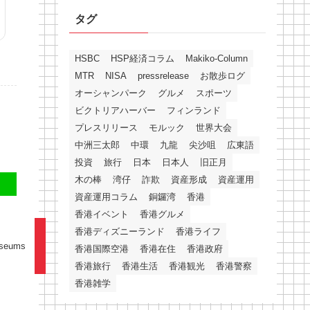
タグ
HSBC
HSP経済コラム
Makiko-Column
MTR
NISA
pressrelease
お散歩ログ
オーシャンパーク
グルメ
スポーツ
ビクトリアハーバー
フィンランド
プレスリリース
モルック
世界大会
中洲三太郎
中環
九龍
尖沙咀
広東語
投資
旅行
日本
日本人
旧正月
木の棒
湾仔
詐欺
資産形成
資産運用
資産運用コラム
銅鑼湾
香港
香港イベント
香港グルメ
香港ディズニーランド
香港ライフ
useums
香港国際空港
香港在住
香港政府
香港旅行
香港生活
香港観光
香港警察
香港雑学