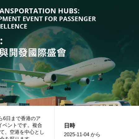
ら6日まで香港のア
イベントです。複合
日時
て、空港を中心とし
2025-11-04
から
会を探ります。