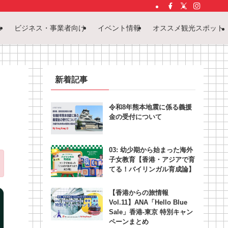
ス
ビジネス・事業者向け
イベント情報
オススメ観光スポット
新着記事
令和8年熊本地震に係る義援
金の受付について
03: 幼少期から始まった海外
子女教育【香港・アジアで育
てる！バイリンガル育成論】
【香港からの旅情報
Vol.11】ANA「Hello Blue
Sale」香港‐東京 特別キャン
ペーンまとめ