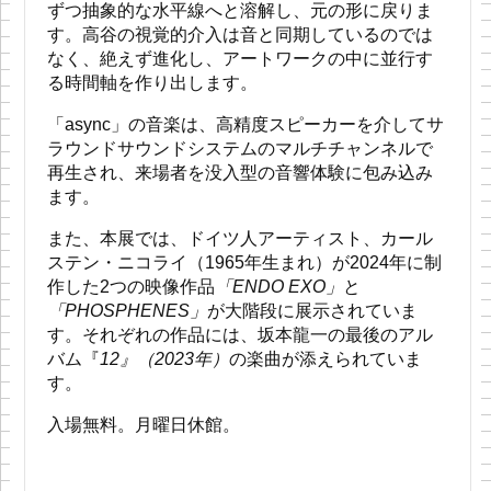
ずつ抽象的な水平線へと溶解し、元の形に戻りま
す。高谷の視覚的介入は音と同期しているのでは
なく、絶えず進化し、アートワークの中に並行す
る時間軸を作り出します。
「async」の音楽は、高精度スピーカーを介してサ
ラウンドサウンドシステムのマルチチャンネルで
再生され、来場者を没入型の音響体験に包み込み
ます。
また、本展では、ドイツ人アーティスト、カール
ステン・ニコライ（1965年生まれ）が2024年に制
作した2つの映像作品
「ENDO EXO」
と
「PHOSPHENES」
が大階段に展示されていま
す。それぞれの作品には、坂本龍一の最後のアル
バム『
12』（2023年）
の楽曲が添えられていま
す。
入場無料。月曜日休館。