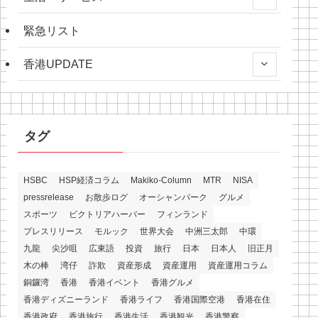
緊急リスト
香港UPDATE
タグ
HSBC
HSP経済コラム
Makiko-Column
MTR
NISA
pressrelease
お散歩ログ
オーシャンパーク
グルメ
スポーツ
ビクトリアハーバー
フィンランド
プレスリリース
モルック
世界大会
中洲三太郎
中環
九龍
尖沙咀
広東語
投資
旅行
日本
日本人
旧正月
木の棒
湾仔
詐欺
資産形成
資産運用
資産運用コラム
銅鑼湾
香港
香港イベント
香港グルメ
香港ディズニーランド
香港ライフ
香港国際空港
香港在住
香港政府
香港旅行
香港生活
香港観光
香港警察