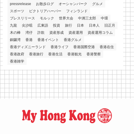
pressrelease
お散歩ログ
オーシャンパーク
グルメ
スポーツ
ビクトリアハーバー
フィンランド
プレスリリース
モルック
世界大会
中洲三太郎
中環
九龍
尖沙咀
広東語
投資
旅行
日本
日本人
旧正月
木の棒
湾仔
詐欺
資産形成
資産運用
資産運用コラム
銅鑼湾
香港
香港イベント
香港グルメ
香港ディズニーランド
香港ライフ
香港国際空港
香港在住
香港政府
香港旅行
香港生活
香港観光
香港警察
香港雑学