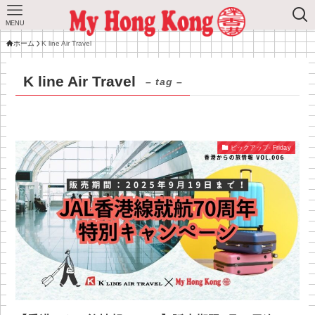
MENU
ホーム
K line Air Travel
K line Air Travel
– tag –
ピックアップ- Friday