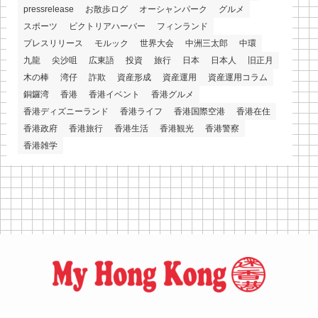
pressrelease
お散歩ログ
オーシャンパーク
グルメ
スポーツ
ビクトリアハーバー
フィンランド
プレスリリース
モルック
世界大会
中洲三太郎
中環
九龍
尖沙咀
広東語
投資
旅行
日本
日本人
旧正月
木の棒
湾仔
詐欺
資産形成
資産運用
資産運用コラム
銅鑼湾
香港
香港イベント
香港グルメ
香港ディズニーランド
香港ライフ
香港国際空港
香港在住
香港政府
香港旅行
香港生活
香港観光
香港警察
香港雑学