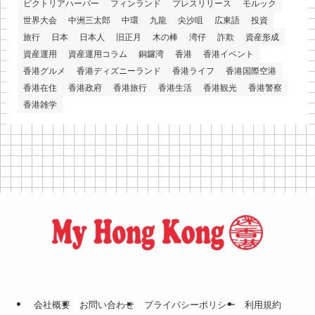
ビクトリアハーバー
フィンランド
プレスリリース
モルック
世界大会
中洲三太郎
中環
九龍
尖沙咀
広東語
投資
旅行
日本
日本人
旧正月
木の棒
湾仔
詐欺
資産形成
資産運用
資産運用コラム
銅鑼湾
香港
香港イベント
香港グルメ
香港ディズニーランド
香港ライフ
香港国際空港
香港在住
香港政府
香港旅行
香港生活
香港観光
香港警察
香港雑学
会社概要
お問い合わせ
プライバシーポリシー
利⽤規約