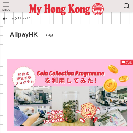
MENU
ホーム
AlipayHK
AlipayHK
– tag –
九龍