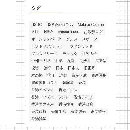
タグ
HSBC
HSP経済コラム
Makiko-Column
MTR
NISA
pressrelease
お散歩ログ
オーシャンパーク
グルメ
スポーツ
ビクトリアハーバー
フィンランド
プレスリリース
モルック
世界大会
中洲三太郎
中環
九龍
尖沙咀
広東語
投資
旅行
日本
日本人
旧正月
木の棒
湾仔
詐欺
資産形成
資産運用
資産運用コラム
銅鑼湾
香港
香港イベント
香港グルメ
香港ディズニーランド
香港ライフ
香港国際空港
香港在住
香港政府
香港旅行
香港生活
香港観光
香港警察
香港雑学