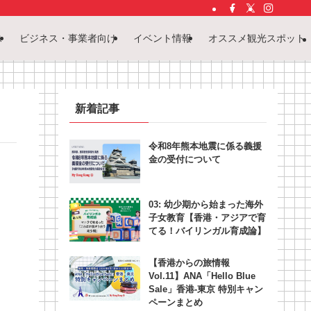
ス
ビジネス・事業者向け
イベント情報
オススメ観光スポット
新着記事
令和8年熊本地震に係る義援
金の受付について
03: 幼少期から始まった海外
子女教育【香港・アジアで育
てる！バイリンガル育成論】
【香港からの旅情報
Vol.11】ANA「Hello Blue
Sale」香港‐東京 特別キャン
ペーンまとめ