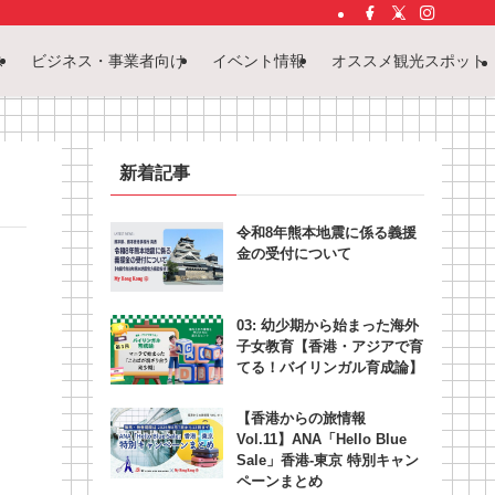
ス
ビジネス・事業者向け
イベント情報
オススメ観光スポット
新着記事
令和8年熊本地震に係る義援
金の受付について
03: 幼少期から始まった海外
子女教育【香港・アジアで育
てる！バイリンガル育成論】
【香港からの旅情報
Vol.11】ANA「Hello Blue
Sale」香港‐東京 特別キャン
ペーンまとめ