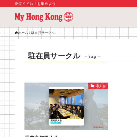
香港イイね！を集めよう
ホーム
駐在員サークル
駐在員サークル
– tag –
県人会