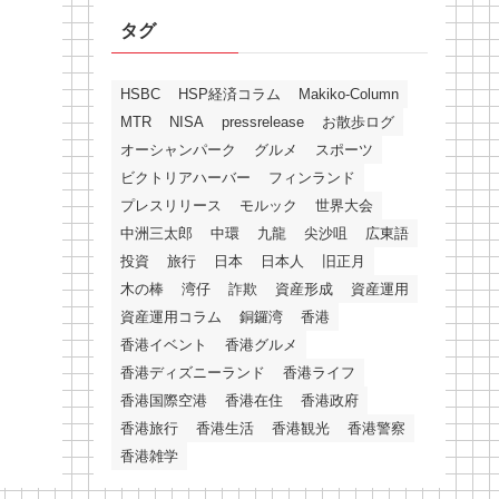
タグ
HSBC
HSP経済コラム
Makiko-Column
MTR
NISA
pressrelease
お散歩ログ
オーシャンパーク
グルメ
スポーツ
ビクトリアハーバー
フィンランド
プレスリリース
モルック
世界大会
中洲三太郎
中環
九龍
尖沙咀
広東語
投資
旅行
日本
日本人
旧正月
木の棒
湾仔
詐欺
資産形成
資産運用
資産運用コラム
銅鑼湾
香港
香港イベント
香港グルメ
香港ディズニーランド
香港ライフ
香港国際空港
香港在住
香港政府
香港旅行
香港生活
香港観光
香港警察
香港雑学