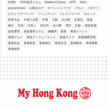
HSBC
HSP経済コラム
Makiko-Column
MTR
NISA
pressrelease
お散歩ログ
オーシャンパーク
グルメ
スポーツ
ビクトリアハーバー
フィンランド
プレスリリース
モルック
世界大会
中洲三太郎
中環
九龍
尖沙咀
広東語
投資
旅行
日本
日本人
旧正月
木の棒
湾仔
詐欺
資産形成
資産運用
資産運用コラム
銅鑼湾
香港
香港イベント
香港グルメ
香港ディズニーランド
香港ライフ
香港国際空港
香港在住
香港政府
香港旅行
香港生活
香港観光
香港警察
香港雑学