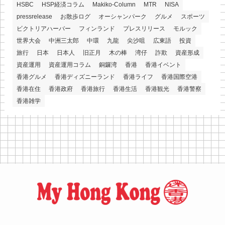
HSBC
HSP経済コラム
Makiko-Column
MTR
NISA
pressrelease
お散歩ログ
オーシャンパーク
グルメ
スポーツ
ビクトリアハーバー
フィンランド
プレスリリース
モルック
世界大会
中洲三太郎
中環
九龍
尖沙咀
広東語
投資
旅行
日本
日本人
旧正月
木の棒
湾仔
詐欺
資産形成
資産運用
資産運用コラム
銅鑼湾
香港
香港イベント
香港グルメ
香港ディズニーランド
香港ライフ
香港国際空港
香港在住
香港政府
香港旅行
香港生活
香港観光
香港警察
香港雑学