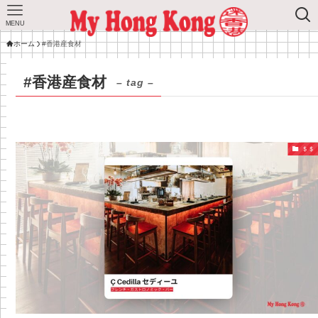
MENU
ホーム
#香港産食材
#香港産食材
– tag –
＄＄