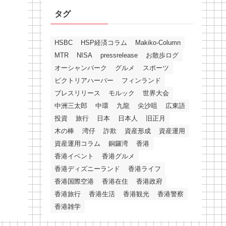
タグ
HSBC
HSP経済コラム
Makiko-Column
MTR
NISA
pressrelease
お散歩ログ
オーシャンパーク
グルメ
スポーツ
ビクトリアハーバー
フィンランド
プレスリリース
モルック
世界大会
中洲三太郎
中環
九龍
尖沙咀
広東語
投資
旅行
日本
日本人
旧正月
木の棒
湾仔
詐欺
資産形成
資産運用
資産運用コラム
銅鑼湾
香港
香港イベント
香港グルメ
香港ディズニーランド
香港ライフ
香港国際空港
香港在住
香港政府
香港旅行
香港生活
香港観光
香港警察
香港雑学