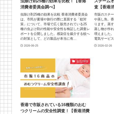
虫除け剤25種の効果を比較！【香港
スチーム
消費者委員会調べ】
査【香港
虫除け剤25種の効果を比較 香港消費者委員会
市販のスチー
は、市民が夏場や旅行の際に直面する「蚊対
や蒸し魚、香
策」について、市場で広く販売されている25
ります。蒸す
種の虫よけ剤の性能や安全性を検証した調査レ
蒸し物が作れ
ポートを公開しました。感染症を媒介する蚊へ
増えました。
の対策として、どの製品が本当に有...
電気サービス署
2026-06-25
2026-02-26
生活TIPS
香港で市販されている16種類のおむ
つクリームの安全性調査！【香港消費