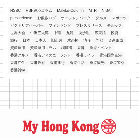
HSBC
HSP経済コラム
Makiko-Column
MTR
NISA
pressrelease
お散歩ログ
オーシャンパーク
グルメ
スポーツ
ビクトリアハーバー
フィンランド
プレスリリース
モルック
世界大会
中洲三太郎
中環
九龍
尖沙咀
広東語
投資
旅行
日本
日本人
旧正月
木の棒
湾仔
詐欺
資産形成
資産運用
資産運用コラム
銅鑼湾
香港
香港イベント
香港グルメ
香港ディズニーランド
香港ライフ
香港国際空港
香港在住
香港政府
香港旅行
香港生活
香港観光
香港警察
香港雑学