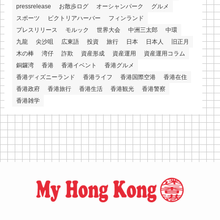
pressrelease
お散歩ログ
オーシャンパーク
グルメ
スポーツ
ビクトリアハーバー
フィンランド
プレスリリース
モルック
世界大会
中洲三太郎
中環
九龍
尖沙咀
広東語
投資
旅行
日本
日本人
旧正月
木の棒
湾仔
詐欺
資産形成
資産運用
資産運用コラム
銅鑼湾
香港
香港イベント
香港グルメ
香港ディズニーランド
香港ライフ
香港国際空港
香港在住
香港政府
香港旅行
香港生活
香港観光
香港警察
香港雑学