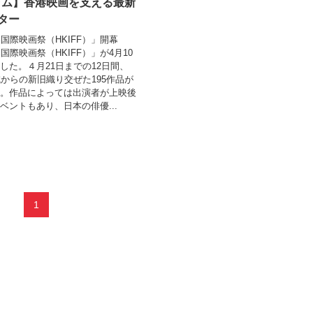
ラム】香港映画を支える最新
アター
港国際映画祭（HKIFF）」開幕
国際映画祭（HKIFF）」が4月10
した。４月21日までの12日間、
域からの新旧織り交ぜた195作品が
。作品によっては出演者が上映後
ベントもあり、日本の俳優...
1