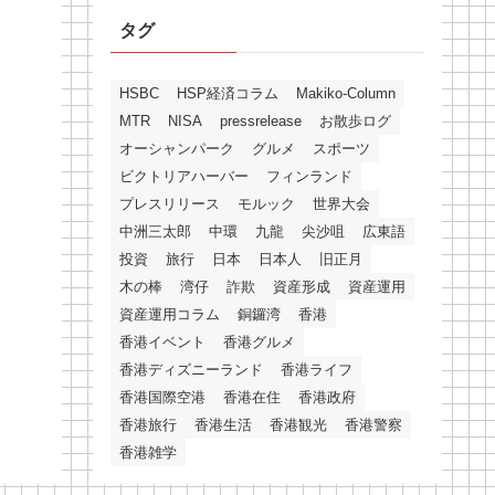
タグ
HSBC
HSP経済コラム
Makiko-Column
MTR
NISA
pressrelease
お散歩ログ
オーシャンパーク
グルメ
スポーツ
ビクトリアハーバー
フィンランド
プレスリリース
モルック
世界大会
中洲三太郎
中環
九龍
尖沙咀
広東語
投資
旅行
日本
日本人
旧正月
木の棒
湾仔
詐欺
資産形成
資産運用
資産運用コラム
銅鑼湾
香港
香港イベント
香港グルメ
香港ディズニーランド
香港ライフ
香港国際空港
香港在住
香港政府
香港旅行
香港生活
香港観光
香港警察
香港雑学