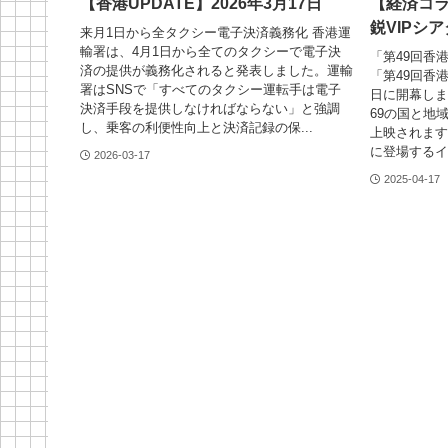
【香港UPDATE】2026年3月17日
【経済コ
鋭VIPシ
来月1日から全タクシー電子決済義務化 香港運
輸署は、4月1日から全てのタクシーで電子決
「第49回香
済の提供が義務化されると発表しました。運輸
「第49回香港
署はSNSで「すべてのタクシー運転手は電子
日に開幕しま
決済手段を提供しなければならない」と強調
69の国と地
し、乗客の利便性向上と決済記録の保...
上映されます
に登場するイ
2026-03-17
2025-04-17