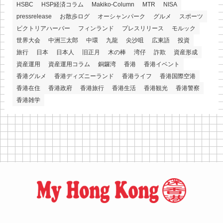
HSBC
HSP経済コラム
Makiko-Column
MTR
NISA
pressrelease
お散歩ログ
オーシャンパーク
グルメ
スポーツ
ビクトリアハーバー
フィンランド
プレスリリース
モルック
世界大会
中洲三太郎
中環
九龍
尖沙咀
広東語
投資
旅行
日本
日本人
旧正月
木の棒
湾仔
詐欺
資産形成
資産運用
資産運用コラム
銅鑼湾
香港
香港イベント
香港グルメ
香港ディズニーランド
香港ライフ
香港国際空港
香港在住
香港政府
香港旅行
香港生活
香港観光
香港警察
香港雑学