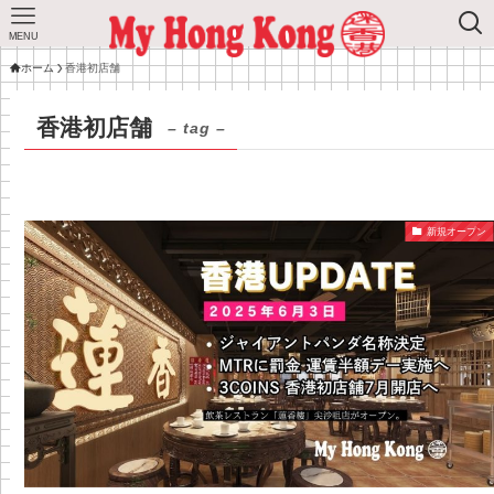
MENU
ホーム
香港初店舗
香港初店舗
– tag –
新規オープン