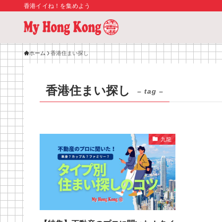
香港イイね！を集めよう
ホーム
香港住まい探し
香港住まい探し
– tag –
九龍