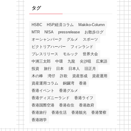
タグ
HSBC
HSP経済コラム
Makiko-Column
MTR
NISA
pressrelease
お散歩ログ
オーシャンパーク
グルメ
スポーツ
ビクトリアハーバー
フィンランド
プレスリリース
モルック
世界大会
中洲三太郎
中環
九龍
尖沙咀
広東語
投資
旅行
日本
日本人
旧正月
木の棒
湾仔
詐欺
資産形成
資産運用
資産運用コラム
銅鑼湾
香港
香港イベント
香港グルメ
香港ディズニーランド
香港ライフ
香港国際空港
香港在住
香港政府
香港旅行
香港生活
香港観光
香港警察
香港雑学