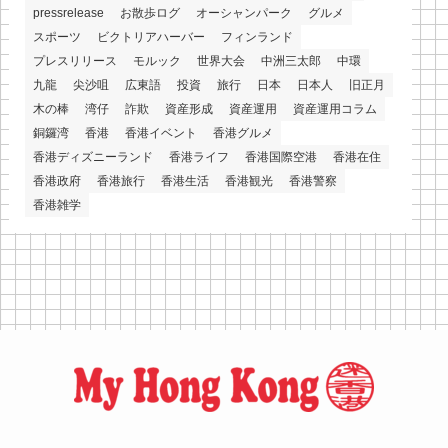
pressrelease
お散歩ログ
オーシャンパーク
グルメ
スポーツ
ビクトリアハーバー
フィンランド
プレスリリース
モルック
世界大会
中洲三太郎
中環
九龍
尖沙咀
広東語
投資
旅行
日本
日本人
旧正月
木の棒
湾仔
詐欺
資産形成
資産運用
資産運用コラム
銅鑼湾
香港
香港イベント
香港グルメ
香港ディズニーランド
香港ライフ
香港国際空港
香港在住
香港政府
香港旅行
香港生活
香港観光
香港警察
香港雑学