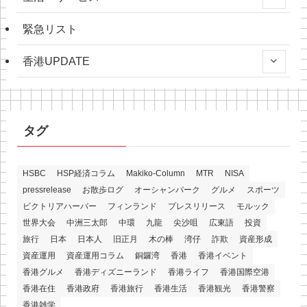
緊急リスト
香港UPDATE
タグ
HSBC
HSP経済コラム
Makiko-Column
MTR
NISA
pressrelease
お散歩ログ
オーシャンパーク
グルメ
スポーツ
ビクトリアハーバー
フィンランド
プレスリリース
モルック
世界大会
中洲三太郎
中環
九龍
尖沙咀
広東語
投資
旅行
日本
日本人
旧正月
木の棒
湾仔
詐欺
資産形成
資産運用
資産運用コラム
銅鑼湾
香港
香港イベント
香港グルメ
香港ディズニーランド
香港ライフ
香港国際空港
香港在住
香港政府
香港旅行
香港生活
香港観光
香港警察
香港雑学