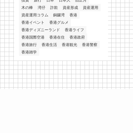
投資
旅行
日本
日本人
旧正月
木の棒
湾仔
詐欺
資産形成
資産運用
資産運用コラム
銅鑼湾
香港
香港イベント
香港グルメ
香港ディズニーランド
香港ライフ
香港国際空港
香港在住
香港政府
香港旅行
香港生活
香港観光
香港警察
香港雑学