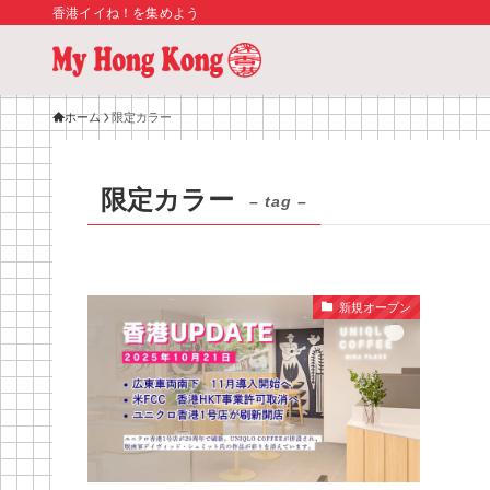
香港イイね！を集めよう
ホーム
限定カラー
限定カラー
– tag –
新規オープン