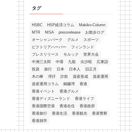
タグ
HSBC
HSP経済コラム
Makiko-Column
MTR
NISA
pressrelease
お散歩ログ
オーシャンパーク
グルメ
スポーツ
ビクトリアハーバー
フィンランド
プレスリリース
モルック
世界大会
中洲三太郎
中環
九龍
尖沙咀
広東語
投資
旅行
日本
日本人
旧正月
木の棒
湾仔
詐欺
資産形成
資産運用
資産運用コラム
銅鑼湾
香港
香港イベント
香港グルメ
香港ディズニーランド
香港ライフ
香港国際空港
香港在住
香港政府
香港旅行
香港生活
香港観光
香港警察
香港雑学