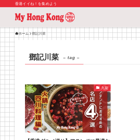
香港イイね！を集めよう
ホーム
鄧記川菜
鄧記川菜
– tag –
九龍