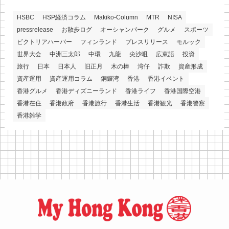
HSBC
HSP経済コラム
Makiko-Column
MTR
NISA
pressrelease
お散歩ログ
オーシャンパーク
グルメ
スポーツ
ビクトリアハーバー
フィンランド
プレスリリース
モルック
世界大会
中洲三太郎
中環
九龍
尖沙咀
広東語
投資
旅行
日本
日本人
旧正月
木の棒
湾仔
詐欺
資産形成
資産運用
資産運用コラム
銅鑼湾
香港
香港イベント
香港グルメ
香港ディズニーランド
香港ライフ
香港国際空港
香港在住
香港政府
香港旅行
香港生活
香港観光
香港警察
香港雑学