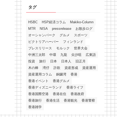
タグ
HSBC
HSP経済コラム
Makiko-Column
MTR
NISA
pressrelease
お散歩ログ
オーシャンパーク
グルメ
スポーツ
ビクトリアハーバー
フィンランド
プレスリリース
モルック
世界大会
中洲三太郎
中環
九龍
尖沙咀
広東語
投資
旅行
日本
日本人
旧正月
木の棒
湾仔
詐欺
資産形成
資産運用
資産運用コラム
銅鑼湾
香港
香港イベント
香港グルメ
香港ディズニーランド
香港ライフ
香港国際空港
香港在住
香港政府
香港旅行
香港生活
香港観光
香港警察
香港雑学