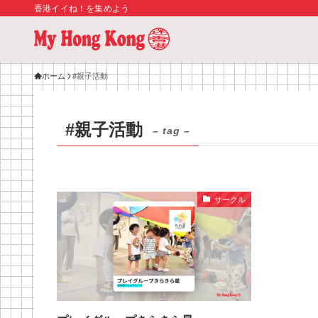
香港イイね！を集めよう
ホーム
#親子活動
#親子活動
– tag –
サークル