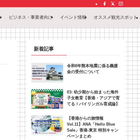
ス
ビジネス・事業者向け
イベント情報
オススメ観光スポット
新着記事
令和8年熊本地震に係る義援
金の受付について
03: 幼少期から始まった海外
子女教育【香港・アジアで育
てる！バイリンガル育成論】
【香港からの旅情報
Vol.11】ANA「Hello Blue
Sale」香港‐東京 特別キャン
ペーンまとめ