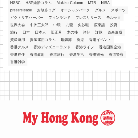
HSBC
HSP経済コラム
Makiko-Column
MTR
NISA
pressrelease
お散歩ログ
オーシャンパーク
グルメ
スポーツ
ビクトリアハーバー
フィンランド
プレスリリース
モルック
世界大会
中洲三太郎
中環
九龍
尖沙咀
広東語
投資
旅行
日本
日本人
旧正月
木の棒
湾仔
詐欺
資産形成
資産運用
資産運用コラム
銅鑼湾
香港
香港イベント
香港グルメ
香港ディズニーランド
香港ライフ
香港国際空港
香港在住
香港政府
香港旅行
香港生活
香港観光
香港警察
香港雑学