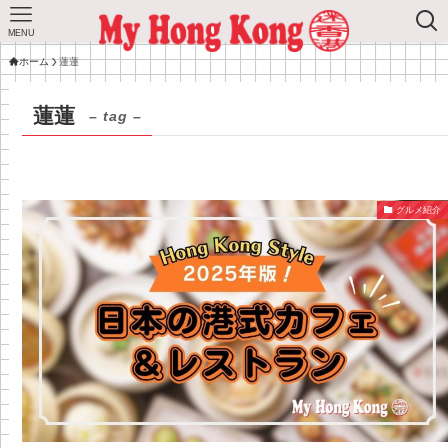
MENU
ホーム
蓮蓮
蓮蓮
– tag –
グルメ紹介