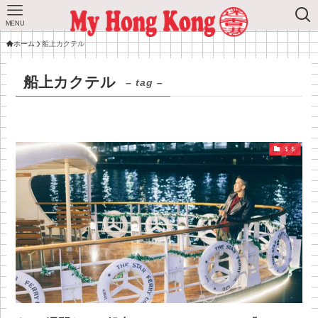
MENU
ホーム
船上カクテル
船上カクテル
– tag –
＄＄