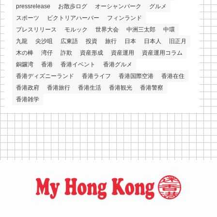
pressrelease
お散歩ログ
オーシャンパーク
グルメ
スポーツ
ビクトリアハーバー
フィンランド
プレスリリース
モルック
世界大会
中洲三太郎
中環
九龍
尖沙咀
広東語
投資
旅行
日本
日本人
旧正月
木の棒
湾仔
詐欺
資産形成
資産運用
資産運用コラム
銅鑼湾
香港
香港イベント
香港グルメ
香港ディズニーランド
香港ライフ
香港国際空港
香港在住
香港政府
香港旅行
香港生活
香港観光
香港警察
香港雑学