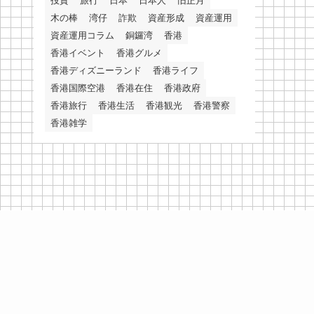
投資
旅行
日本
日本人
旧正月
木の棒
湾仔
詐欺
資産形成
資産運用
資産運用コラム
銅鑼湾
香港
香港イベント
香港グルメ
香港ディズニーランド
香港ライフ
香港国際空港
香港在住
香港政府
香港旅行
香港生活
香港観光
香港警察
香港雑学