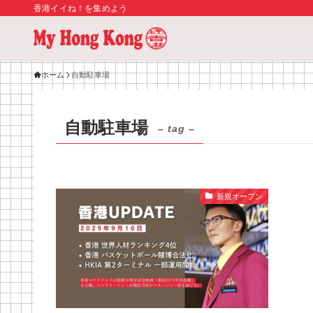
香港イイね！を集めよう
ホーム
自動駐車場
自動駐車場
– tag –
新規オープン