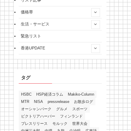
リスト記事
価格帯
生活・サービス
緊急リスト
香港UPDATE
タグ
HSBC
HSP経済コラム
Makiko-Column
MTR
NISA
pressrelease
お散歩ログ
オーシャンパーク
グルメ
スポーツ
ビクトリアハーバー
フィンランド
プレスリリース
モルック
世界大会
中洲三太郎
中環
九龍
尖沙咀
広東語