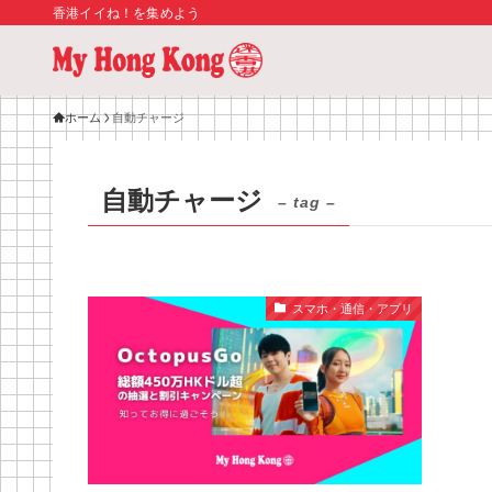
香港イイね！を集めよう
ホーム
自動チャージ
自動チャージ
– tag –
スマホ・通信・アプリ