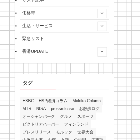
リスト記事
価格帯
生活・サービス
緊急リスト
香港UPDATE
タグ
HSBC
HSP経済コラム
Makiko-Column
MTR
NISA
pressrelease
お散歩ログ
オーシャンパーク
グルメ
スポーツ
ビクトリアハーバー
フィンランド
プレスリリース
モルック
世界大会
中洲三太郎
中環
九龍
尖沙咀
広東語