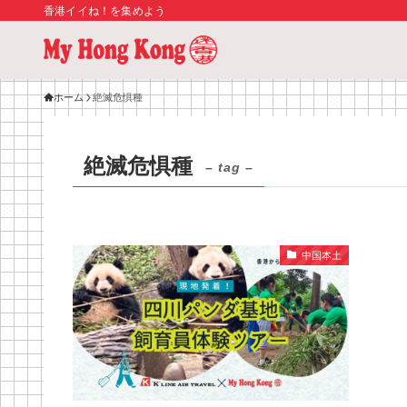
香港イイね！を集めよう
ホーム
絶滅危惧種
絶滅危惧種
– tag –
中国本土