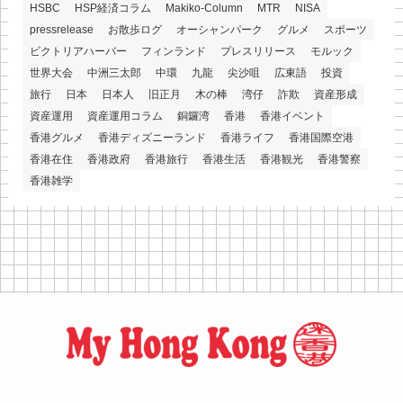
HSBC
HSP経済コラム
Makiko-Column
MTR
NISA
pressrelease
お散歩ログ
オーシャンパーク
グルメ
スポーツ
ビクトリアハーバー
フィンランド
プレスリリース
モルック
世界大会
中洲三太郎
中環
九龍
尖沙咀
広東語
投資
旅行
日本
日本人
旧正月
木の棒
湾仔
詐欺
資産形成
資産運用
資産運用コラム
銅鑼湾
香港
香港イベント
香港グルメ
香港ディズニーランド
香港ライフ
香港国際空港
香港在住
香港政府
香港旅行
香港生活
香港観光
香港警察
香港雑学