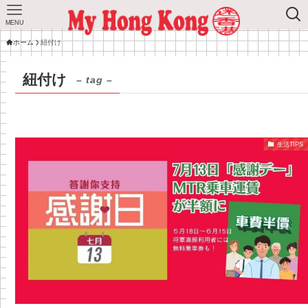
MENU
ホーム
紐付け
紐付け
– tag –
生活TIPS