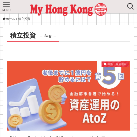
MENU
ホーム
積立投資
積立投資
– tag –
保険・資産運用