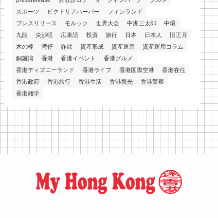
pressrelease
お散歩ログ
オーシャンパーク
グルメ
スポーツ
ビクトリアハーバー
フィンランド
プレスリリース
モルック
世界大会
中洲三太郎
中環
九龍
尖沙咀
広東語
投資
旅行
日本
日本人
旧正月
木の棒
湾仔
詐欺
資産形成
資産運用
資産運用コラム
銅鑼湾
香港
香港イベント
香港グルメ
香港ディズニーランド
香港ライフ
香港国際空港
香港在住
香港政府
香港旅行
香港生活
香港観光
香港警察
香港雑学