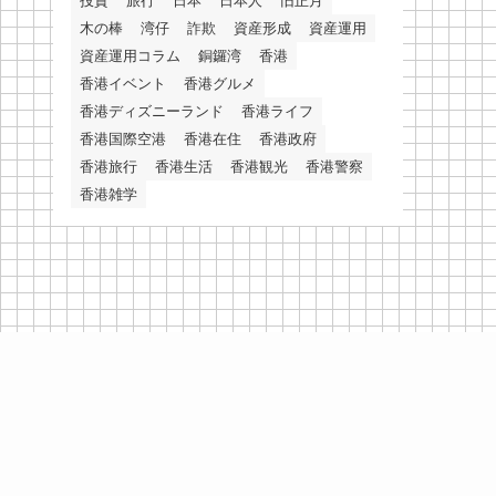
投資
旅行
日本
日本人
旧正月
木の棒
湾仔
詐欺
資産形成
資産運用
資産運用コラム
銅鑼湾
香港
香港イベント
香港グルメ
香港ディズニーランド
香港ライフ
香港国際空港
香港在住
香港政府
香港旅行
香港生活
香港観光
香港警察
香港雑学