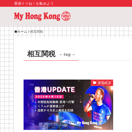
香港イイね！を集めよう
ホーム
相互関税
相互関税
– tag –
香港経済