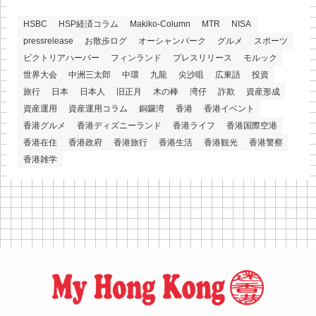
HSBC
HSP経済コラム
Makiko-Column
MTR
NISA
pressrelease
お散歩ログ
オーシャンパーク
グルメ
スポーツ
ビクトリアハーバー
フィンランド
プレスリリース
モルック
世界大会
中洲三太郎
中環
九龍
尖沙咀
広東語
投資
旅行
日本
日本人
旧正月
木の棒
湾仔
詐欺
資産形成
資産運用
資産運用コラム
銅鑼湾
香港
香港イベント
香港グルメ
香港ディズニーランド
香港ライフ
香港国際空港
香港在住
香港政府
香港旅行
香港生活
香港観光
香港警察
香港雑学